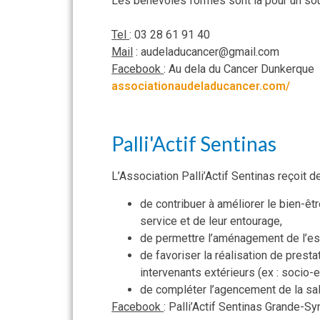
Les bénévoles formés sont là pour un sout
Tel
: 03 28 61 91 40
Mail
: audeladucancer@gmail.com
Facebook
: Au dela du Cancer Dunkerque
associationaudeladucancer.com/
Palli'Actif Sentinas
L’Association Palli’Actif Sentinas reçoit de
de contribuer à améliorer le bien-ê
service et de leur entourage,
de permettre l’aménagement de l’esp
de favoriser la réalisation de presta
intervenants extérieurs (ex : socio
de compléter l’agencement de la sall
Facebook
: Palli’Actif Sentinas Grande-Sy